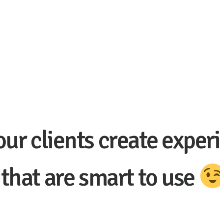
o
u
r
c
l
i
e
n
t
s
c
r
e
a
t
e
e
x
p
e
r
i
t
h
a
t
a
r
e
s
m
a
r
t
t
o
u
s
e