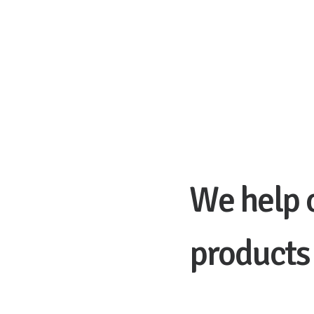
W
e
h
e
l
p
p
r
o
d
u
c
t
s